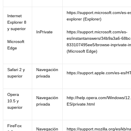
https://support.microsoft.com/es-es
Internet
explorer (Explorer)
Explorer 8
y superior
https://support.microsoft.com/es-
InPrivate
es/instantanswers/34b9a3a6-68bc
Microsoft
833107495ee5/browse-inprivate-in
Edge
(Microsoft Edge)
Safari 2 y
Navegación
https://support.apple.com/es-es/
superior
privada
Opera
Navegación
http://help.opera.com/Windows/12.
10.5 y
privada
ES/private.html
superior
FireFox
Navegación
https://support.mozilla.org/es/kb/