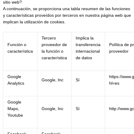
sitio web?
A continuación, se proporciona una tabla resumen de las funciones
y características proveídos por terceros en nuestra página web que
implican la utilización de cookies.
Tercero
Implica la
Función o
proveedor de
transferencia
Política de p
característica
la función o
internacional
proveedor
característica
de datos
Google
https://www.g
Google, Inc
Sí
Analytics
hl=es
Google
Maps,
Google, Inc
Sí
http://www.go
Youtube