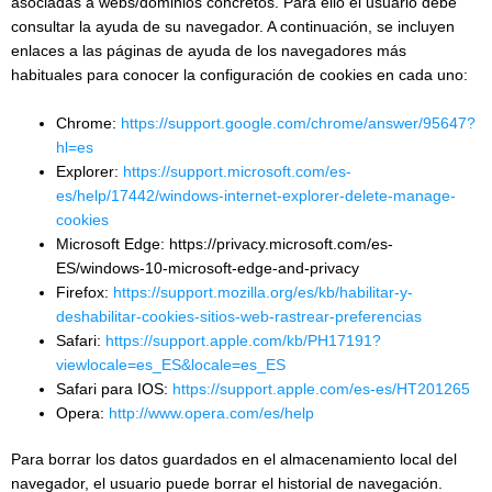
asociadas a webs/dominios concretos. Para ello el usuario debe
consultar la ayuda de su navegador. A continuación, se incluyen
enlaces a las páginas de ayuda de los navegadores más
habituales para conocer la configuración de cookies en cada uno:
Chrome:
https://support.google.com/chrome/answer/95647?
hl=es
Explorer:
https://support.microsoft.com/es-
es/help/17442/windows-internet-explorer-delete-manage-
cookies
Microsoft Edge: https://privacy.microsoft.com/es-
ES/windows-10-microsoft-edge-and-privacy
Firefox:
https://support.mozilla.org/es/kb/habilitar-y-
deshabilitar-cookies-sitios-web-rastrear-preferencias
Safari:
https://support.apple.com/kb/PH17191?
viewlocale=es_ES&locale=es_ES
Safari para IOS:
https://support.apple.com/es-es/HT201265
Opera:
http://www.opera.com/es/help
Para borrar los datos guardados en el almacenamiento local del
navegador, el usuario puede borrar el historial de navegación.