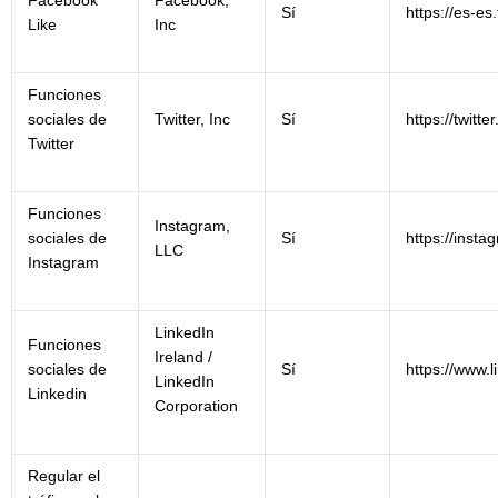
Facebook
Facebook,
Sí
https://es-e
Like
Inc
Funciones
sociales de
Twitter, Inc
Sí
https://twitte
Twitter
Funciones
Instagram,
sociales de
Sí
https://insta
LLC
Instagram
LinkedIn
Funciones
Ireland /
sociales de
Sí
https://www.l
LinkedIn
Linkedin
Corporation
Regular el