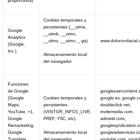
proporciona)
Cookies temporales y
persistentes (__utma,
Google
__utmb, __utmc,
Analytics
__utmz, __utmv, _ ga)
www.dolororofacial
(Google,
Inc.)
Almacenamiento local
del navegador
Funciones
de Google
googleusercontent.
(Google
Cookies temporales y
google.es, google.
Maps,
persistentes
doubleclick.net,
YouTube, +1,
(VISITOR_INFO1_LIVE,
invitemedia.com,
Google
PREF, YSC, etc).
admeld.com,
Remarketing,
googlesyndication.
Almacenamiento local
Google
googleadservices.c
del navegador
Translate,
youtube.com, youtu