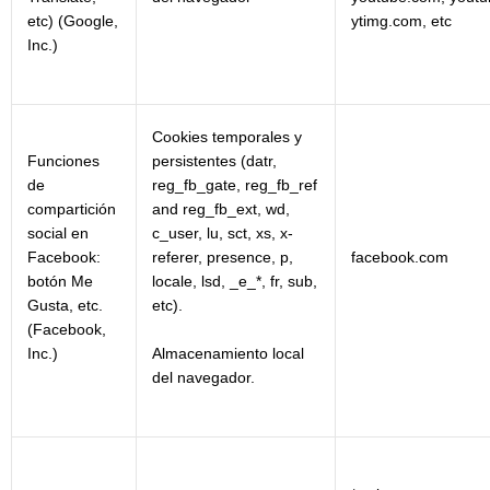
etc) (Google,
ytimg.com, etc
Inc.)
Cookies temporales y
Funciones
persistentes (datr,
de
reg_fb_gate, reg_fb_ref
compartición
and reg_fb_ext, wd,
social en
c_user, lu, sct, xs, x-
Facebook:
referer, presence, p,
facebook.com
botón Me
locale, lsd, _e_*, fr, sub,
Gusta, etc.
etc).
(Facebook,
Almacenamiento local
Inc.)
del navegador.